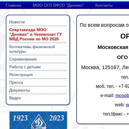
Главная
МОО ОГО ВФСО "Динамо"
Контакты
Новости
По всем вопросам о
Спартакиада МОО
"Динамо" и Чемпионат ГУ
О
МВД России по МО 2026
Коллективы физической
Московская
культуры
ОГО
Соревнования
Работа с детьми
Москва, 125167, Ле
Регистрация
тел
Пресса
моб. тел. - +7-
Документы
e-mail:
mosob
Видео
web:
w
тел./факс - 