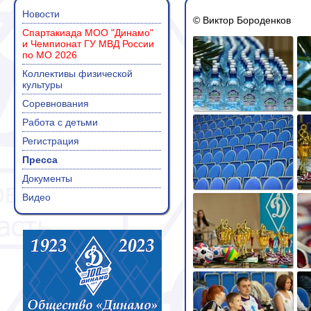
Новости
© Виктор Бороденков
Спартакиада МОО "Динамо"
и Чемпионат ГУ МВД России
по МО 2026
Коллективы физической
культуры
Соревнования
Работа с детьми
Регистрация
Пресса
Документы
Видео