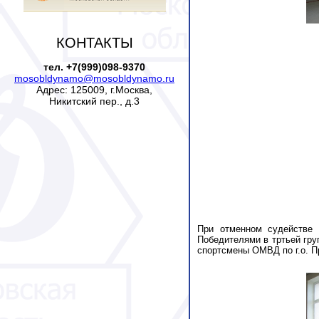
КОНТАКТЫ
тел. +7(999)098-9370
mosobldynamo@mosobldynamo.ru
Адрес: 125009, г.Москва,
Никитский пер., д.3
При отменном судействе 
Победителями в тртьей гру
спортсмены ОМВД по г.о. П