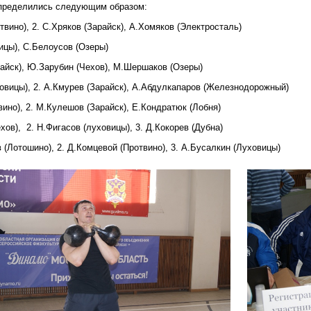
спределились следующим образом:
отвино), 2. С.Хряков (Зарайск), А.Хомяков (Электросталь)
вицы), С.Белоусов (Озеры)
арайск), Ю.Зарубин (Чехов), М.Шершаков (Озеры)
уховицы), 2. А.Кмурев (Зарайск), А.Абдулкапаров (Железнодорожный)
твино), 2. М.Кулешов (Зарайск), Е.Кондратюк (Лобня)
ехов), 2. Н.Фигасов (луховицы), 3. Д.Кокорев (Дубна)
в (Лотошино), 2. Д.Комцевой (Протвино), 3. А.Бусалкин (Луховицы)