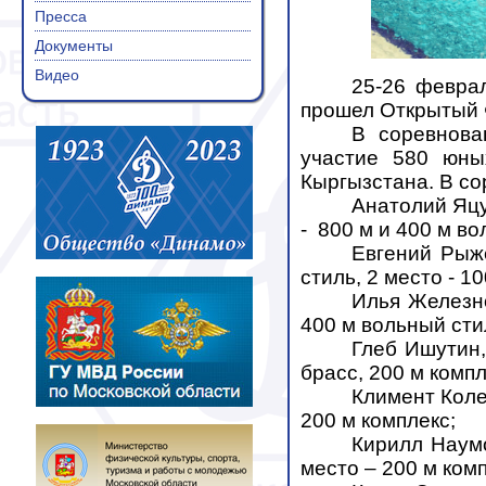
Пресса
Документы
Видео
25-26 феврал
прошел Открытый 
В соревнова
участие 580 юных
Кыргызстана. В со
Анатолий Яцун
-
800 м и 400 м во
Евгений Рыже
стиль, 2 место - 1
Илья Железно
400 м вольный сти
Глеб Ишутин,
брасс, 200 м компл
Климент Колес
200 м комплекс;
Кирилл Наумо
место – 200 м комп