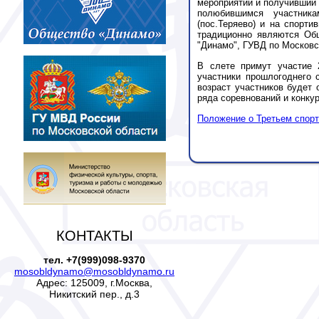
мероприятий и получивший г
полюбившимся участник
(пос.Теряево) и на спорти
традиционно являются Общ
"Динамо", ГУВД по Московс
В слете примут участие 
участники прошлогоднего 
возраст участников будет 
ряда соревнований и конкур
Положение о Третьем спорт
КОНТАКТЫ
тел. +7(999)098-9370
mosobldynamo@mosobldynamo.ru
Адрес: 125009, г.Москва,
Никитский пер., д.3