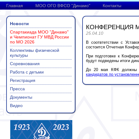
Главная
МОО ОГО ВФСО "Динамо"
Контакты
Новости
КОНФЕРЕНЦИЯ М
Спартакиада МОО "Динамо"
25.04.10
и Чемпионат ГУ МВД России
по МО 2026
В соотвтетствии с Устав
состоится Отчетная Конфер
Коллективы физической
культуры
При подготовке к Конфере
будут подведены итоги дин
Соревнования
До 20 мая КФК должны 
Работа с детьми
кандидатов по установлен
Регистрация
Пресса
Документы
Видео