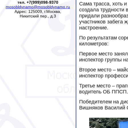
тел. +7(999)098-9370
Сама трасса, хоть и
mosobldynamo@mosobldynamo.ru
создала трудности 
Адрес: 125009, г.Москва,
придали разнообраз
Никитский пер., д.3
участников забега 
настроение.
По результатам сор
километров:
Первое место занял
инспектор группы 
Второе место – май
инспектор професс
Третье место – пра
водитель ОБ ППСП.
Победителем на дис
Вишняков Василий 