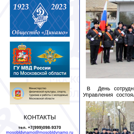
В
День сотруд
Управления состоя
КОНТАКТЫ
тел. +7(999)098-9370
mosobldynamo@mosobldynamo.ru