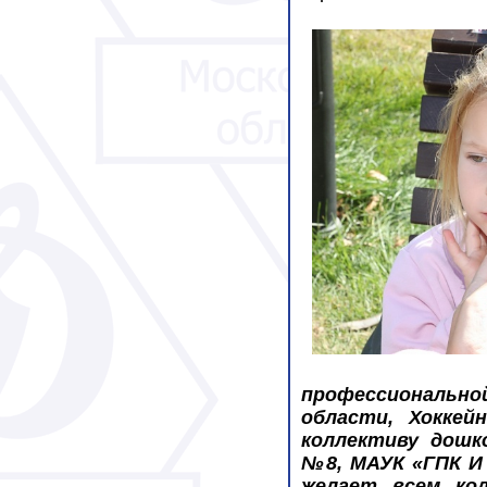
профессиональн
области,
Хоккей
коллективу дошк
№8, МАУК «ГПК И 
желает всем ко