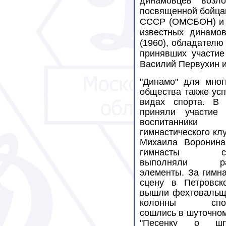
динамовцев возло
посвященной бойца
СССР (ОМСБОН) 
известных динамо
(1960), обладателю
принявших участие
Василий Первухин и
"Динамо" для мног
общества также ус
видах спорта. В 
приняли участие
воспитанники
гимнастического кл
Михаила Воронин
гимнасты син
выполняли ра
элементы. За гимн
сцену в Петровск
вышли фехтовальщи
колонны спор
сошлись в шуточно
"Песенку о ш