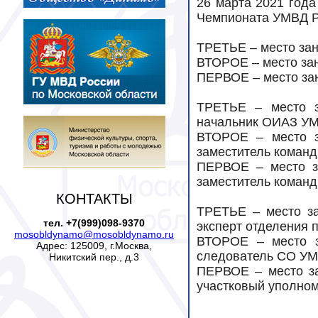
26 марта 2021 года
Чемпионата УМВД Ро
ТРЕТЬЕ – место за
ВТОРОЕ – место з
ПЕРВОЕ – место за
ТРЕТЬЕ – место з
начальник ОИАЗ У
ВТОРОЕ – место з
заместитель коман
ПЕРВОЕ – место з
заместитель коман
КОНТАКТЫ
ТРЕТЬЕ – место за
тел. +7(999)098-9370
эксперт отделения 
mosobldynamo@mosobldynamo.ru
ВТОРОЕ – место з
Адрес: 125009, г.Москва,
следователь СО УМ
Никитский пер., д.3
ПЕРВОЕ – место з
участковый уполн