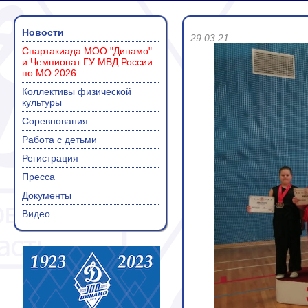
Новости
29.03.21
Спартакиада МОО "Динамо"
и Чемпионат ГУ МВД России
по МО 2026
Коллективы физической
культуры
Соревнования
Работа с детьми
Регистрация
Пресса
Документы
Видео