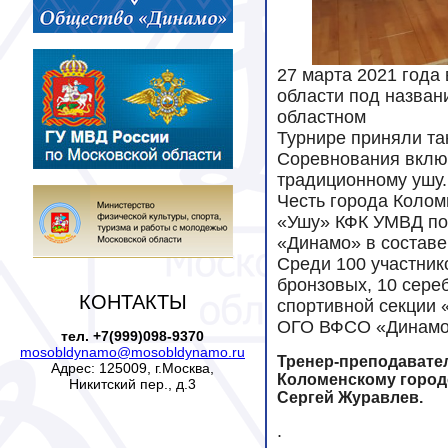
27 марта 2021 года
области под назван
областном
Турнире приняли та
Соревнования включ
традиционному ушу.
Честь города Колом
«Ушу» КФК УМВД по
«Динамо» в составе
Среди 100 участник
бронзовых, 10 сере
КОНТАКТЫ
спортивной секции
ОГО ВФСО «Динамо»
тел. +7(999)098-9370
mosobldynamo@mosobldynamo.ru
Тренер-преподавате
Адрес: 125009, г.Москва,
Коломенскому горо
Никитский пер., д.3
Сергей Журавлев.
.