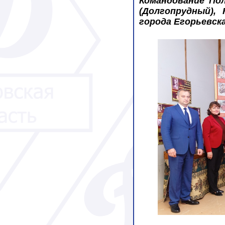
Командование По
(Долгопрудный),
города Егорьевск