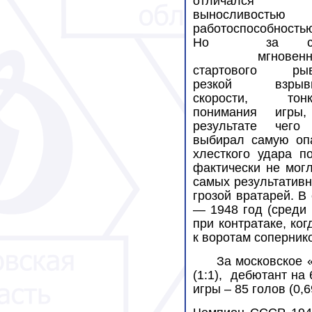
отличался
выносливость
работоспособность
Но
за с
мгновенн
стартового рыв
резкой взрыв
скорости, тонк
понимания игры
результате чего
выбирал самую опа
хлесткого удара п
фактически не мог
самых результатив
грозой вратарей. В
— 1948 год (среди
при контратаке, к
к воротам соперник
За московское 
(1:1),
дебютант на 
игры – 85 голов (0,6