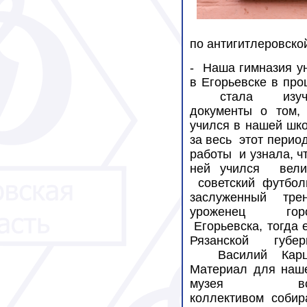
по антигитлеровско
-
Наша гимназия ун
в Егорьевске в пр
стала изуч
документы о том, 
учился в нашей шко
за весь
этот перио
работы
и узнала, ч
ней учился
вели
советский футболи
заслуженный трен
уроженец гор
Егорьевска, тогда
Рязанской губер
Василий Карц
Материал для наш
музея вс
коллективом
собир