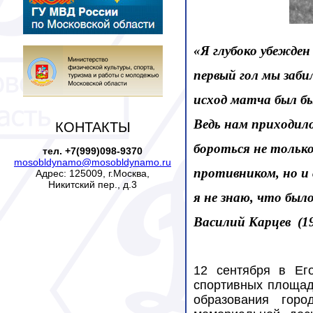
«Я глубоко убежден
первый гол мы заби
исход матча был бы
Ведь нам приходил
КОНТАКТЫ
бороться не только
тел. +7(999)098-9370
mosobldynamo@mosobldynamo.ru
противником, но и с
Адрес: 125009, г.Москва,
Никитский пер., д.3
я не знаю, что был
Василий Карцев
(1
12 сентября в Ег
спортивных площад
образования горо