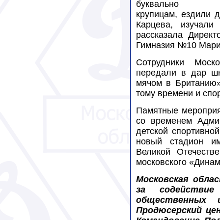
буквально 
крупицам, ездили 
Карцева, изучали
рассказала Дирек
Гимназия №10 Мари
Сотрудники Моск
передали в дар ш
мячом в Британию»
тому времени и спо
Памятные меропри
со временем Админ
детской спортивной
новый стадион им
Великой Отечестве
московского «Дина
Московская обла
за содействие
общественных 
Продюсерский цен