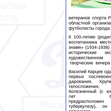
ветеранов спорта Р
областной организ
футболисты города.
К 100-летию (роди
воспитанника мес
знамя» (1934-1938
исторические
эк
художественном
творческие
вечера
Василий Карцев оди
первых послевое
дарования. Хрупк
телосложения,
болезненный (с ю
лет бы
предрасположе
туберкулезу), он