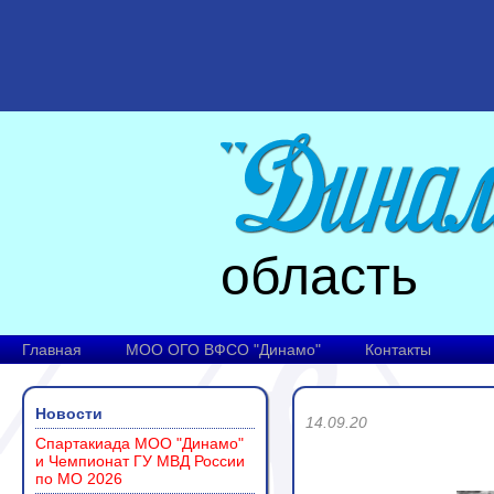
область
Главная
МОО ОГО ВФСО "Динамо"
Контакты
Новости
14.09.20
Спартакиада МОО "Динамо"
и Чемпионат ГУ МВД России
по МО 2026