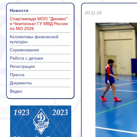
Новости
20.11.19
Спартакиада МОО "Динамо"
и Чемпионат ГУ МВД России
по МО 2026
Коллективы физической
культуры
Соревнования
Работа с детьми
Регистрация
Пресса
Документы
Видео