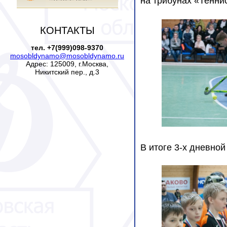
на трибунах «Тенни
КОНТАКТЫ
тел. +7(999)098-9370
mosobldynamo@mosobldynamo.ru
Адрес: 125009, г.Москва,
Никитский пер., д.3
В итоге 3-х дневно