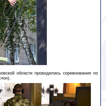
овской области проводились соревнования по
лон).